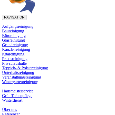
NAVIGATION
Aufgangsreinigung
Baureinigung
Büroreinigung
Glasreinigung
Grundreinigung
Kanzleireinigung
Kitareinigung
Praxisreinigung
Privathaushalte
Teppich- & Polsterreinigung
Unterhaltsreinigung
Veranstaltungsreinigung
Wintergartenreinigung
Hausmeisterservice
Grünflächenpflege
Winterdienst
Über uns
Referenzen