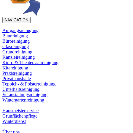
NAVIGATION
Aufgangsreinigung
Baureinigung
Büroreinigung
Glasreinigung
Grundreinigung
Kanzleireinigung
Kino- & Theatersaalreinigung
Kitareinigung
Praxisreinigung
Privathaushalte
Teppich- & Polsterreinigung
Unterhaltsreinigung
Veranstaltungsreinigung
Wintergartenreinigung
Hausmeisterservice
Grünflächenpflege
Winterdienst
Über uns