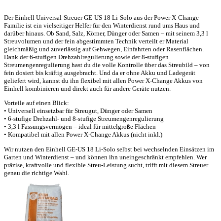
Der Einhell Universal-Streuer GE-US 18 Li-Solo aus der Power X-Change-
Familie ist ein vielseitiger Helfer für den Winterdienst rund ums Haus und
darüber hinaus. Ob Sand, Salz, Körner, Dünger oder Samen – mit seinem 3,3 l
Streuvolumen und der fein abgestimmten Technik verteilt er Material
gleichmäßig und zuverlässig auf Gehwegen, Einfahrten oder Rasenflächen.
Dank der 6-stufigen Drehzahlregulierung sowie der 8-stufigen
Streumengenregulierung hast du die volle Kontrolle über das Streubild – von
fein dosiert bis kräftig ausgebracht. Und da er ohne Akku und Ladegerät
geliefert wird, kannst du ihn flexibel mit allen Power X-Change Akkus von
Einhell kombinieren und direkt auch für andere Geräte nutzen.
Vorteile auf einen Blick:
• Universell einsetzbar für Streugut, Dünger oder Samen
• 6-stufige Drehzahl- und 8-stufige Streumengenregulierung
• 3,3 l Fassungsvermögen – ideal für mittelgroße Flächen
• Kompatibel mit allen Power X-Change Akkus (nicht inkl.)
Wir nutzen den Einhell GE-US 18 Li-Solo selbst bei wechselnden Einsätzen im
Garten und Winterdienst – und können ihn uneingeschränkt empfehlen. Wer
präzise, kraftvolle und flexible Streu-Leistung sucht, trifft mit diesem Streuer
genau die richtige Wahl.