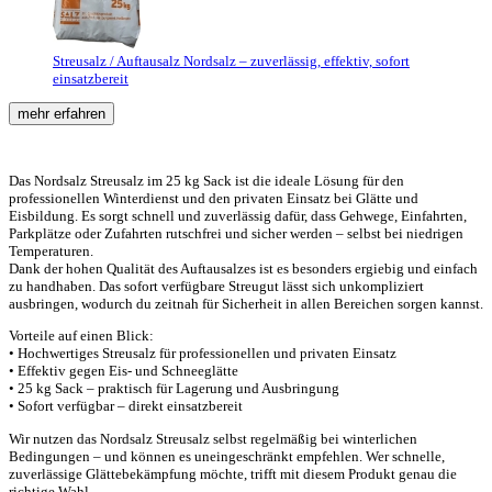
Streusalz / Auftausalz Nordsalz – zuverlässig, effektiv, sofort
einsatzbereit
mehr erfahren
Das Nordsalz Streusalz im 25 kg Sack ist die ideale Lösung für den
professionellen Winterdienst und den privaten Einsatz bei Glätte und
Eisbildung. Es sorgt schnell und zuverlässig dafür, dass Gehwege, Einfahrten,
Parkplätze oder Zufahrten rutschfrei und sicher werden – selbst bei niedrigen
Temperaturen.
Dank der hohen Qualität des Auftausalzes ist es besonders ergiebig und einfach
zu handhaben. Das sofort verfügbare Streugut lässt sich unkompliziert
ausbringen, wodurch du zeitnah für Sicherheit in allen Bereichen sorgen kannst.
Vorteile auf einen Blick:
• Hochwertiges Streusalz für professionellen und privaten Einsatz
• Effektiv gegen Eis- und Schneeglätte
• 25 kg Sack – praktisch für Lagerung und Ausbringung
• Sofort verfügbar – direkt einsatzbereit
Wir nutzen das Nordsalz Streusalz selbst regelmäßig bei winterlichen
Bedingungen – und können es uneingeschränkt empfehlen. Wer schnelle,
zuverlässige Glättebekämpfung möchte, trifft mit diesem Produkt genau die
richtige Wahl.