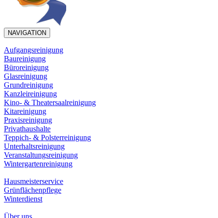
NAVIGATION
Aufgangsreinigung
Baureinigung
Büroreinigung
Glasreinigung
Grundreinigung
Kanzleireinigung
Kino- & Theatersaalreinigung
Kitareinigung
Praxisreinigung
Privathaushalte
Teppich- & Polsterreinigung
Unterhaltsreinigung
Veranstaltungsreinigung
Wintergartenreinigung
Hausmeisterservice
Grünflächenpflege
Winterdienst
Über uns