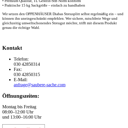
• Premium Qualität, TL Gestein-StB Norm konform
• Praktische 15 kg Sackgröße – einfach zu handhaben
Wir setzen den OPPENHÄUSER Diabas Streusplitt selbst regelmäßig ein – und
können ihn uneingeschränkt empfehlen. Wer sichere, rutschfreie Wege und
gleichzeitig umweltschonendes Streugut möchte, trifft mit diesem Produkt
genau die richtige Wahl.
Kontakt
Telefon:
030 42850314
Fax:
030 42850315
E-Mail:
anfrage@saubere-sache.com
Öffnungszeiten:
Montag bis Freitag
08:00–12:00 Uhr
und 13:00–16:00 Uhr