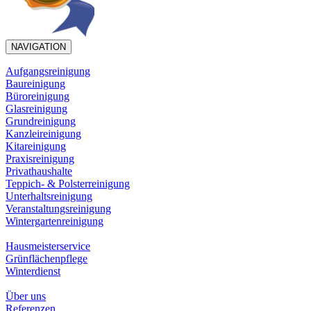
NAVIGATION
Aufgangsreinigung
Baureinigung
Büroreinigung
Glasreinigung
Grundreinigung
Kanzleireinigung
Kitareinigung
Praxisreinigung
Privathaushalte
Teppich- & Polsterreinigung
Unterhaltsreinigung
Veranstaltungsreinigung
Wintergartenreinigung
Hausmeisterservice
Grünflächenpflege
Winterdienst
Über uns
Referenzen