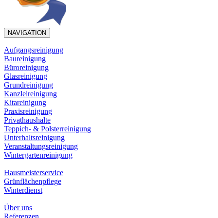
NAVIGATION
Aufgangsreinigung
Baureinigung
Büroreinigung
Glasreinigung
Grundreinigung
Kanzleireinigung
Kitareinigung
Praxisreinigung
Privathaushalte
Teppich- & Polsterreinigung
Unterhaltsreinigung
Veranstaltungsreinigung
Wintergartenreinigung
Hausmeisterservice
Grünflächenpflege
Winterdienst
Über uns
Referenzen