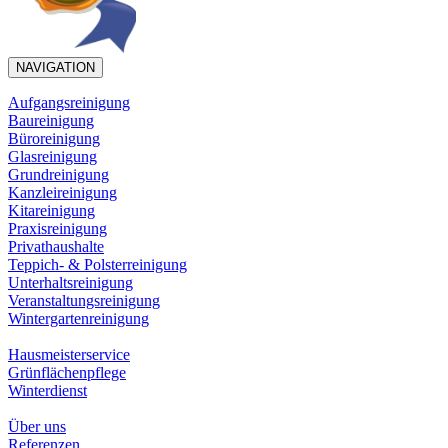
NAVIGATION
Aufgangsreinigung
Baureinigung
Büroreinigung
Glasreinigung
Grundreinigung
Kanzleireinigung
Kitareinigung
Praxisreinigung
Privathaushalte
Teppich- & Polsterreinigung
Unterhaltsreinigung
Veranstaltungsreinigung
Wintergartenreinigung
Hausmeisterservice
Grünflächenpflege
Winterdienst
Über uns
Referenzen