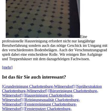
Eine
professionelle Hausreinigung erfordert nicht nur langjährige
Berufserfahrung sondern auch das nötige Geschick im Umgang mit
den verschiedensten Bodenbelägen. Auch der Verschmutzungsgrad
spielt dabei eine entscheidene Rolle. Wir reinigen Ihre Aufgänge
und Treppenhäuser mit dem dazugehörigen Fachwissen.
[mehr]
Ist das für Sie auch interessant?
[Grundreinigung Charlottenburg-Wilmersdorf]
[Sprühextraktion
Charlottenburg-Wilmersdorf]
[Büroreinigung Charlottenburg-
Wilmersdorf]
[Hausreinigung Charlottenburg-
Wilmersdorf]
[Reinigungsqualität Charlottenburg-
Wilmersdorf]
[Fensterreinigung Charlottenburg-
Wilmersdorf]
[Fensterputzer Charlottenburg-