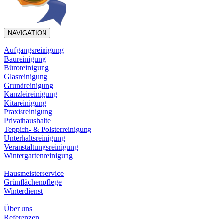
NAVIGATION
Aufgangsreinigung
Baureinigung
Büroreinigung
Glasreinigung
Grundreinigung
Kanzleireinigung
Kitareinigung
Praxisreinigung
Privathaushalte
Teppich- & Polsterreinigung
Unterhaltsreinigung
Veranstaltungsreinigung
Wintergartenreinigung
Hausmeisterservice
Grünflächenpflege
Winterdienst
Über uns
Referenzen