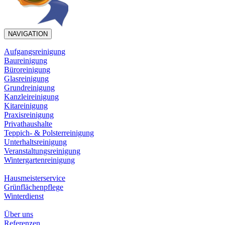
NAVIGATION
Aufgangsreinigung
Baureinigung
Büroreinigung
Glasreinigung
Grundreinigung
Kanzleireinigung
Kitareinigung
Praxisreinigung
Privathaushalte
Teppich- & Polsterreinigung
Unterhaltsreinigung
Veranstaltungsreinigung
Wintergartenreinigung
Hausmeisterservice
Grünflächenpflege
Winterdienst
Über uns
Referenzen