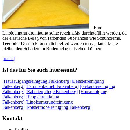
Eine
Linoleumgrundreinigung sollte regelmäßig durchgeführt werden, da
der elastische Belag von färbenden Substanzen wie Schuhcreme,
Teer oder Desinfektionsmittel befreit werden muss, damit keine
bleibenden Schäden im Bodenbelag entstehen können.
[mehr]
Ist das für Sie auch interessant?
[Hausaufgangsreinigung Falkenberg]
[Fensterreinigung
Falkenberg]
[Familienbetrieb Falkenberg]
[Gebäudereinigung
Falkenberg]
[Rabattenpflege Falkenberg]
[Hausreinigung
Falkenberg]
[Teppichreinigung
Falkenberg]
[Linoleumgrundreinigung
Falkenberg]
[Polstermöbelreinigung Falkenberg]
Kontakt
Telefon: