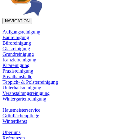
NAVIGATION
Aufgangsreinigung
Baureinigung
Büroreinigung
Glasreinigung
Grundreinigung
Kanzleireinigung
Kitareinigung
Praxisreinigung
Privathaushalte
Teppich- & Polsterreinigung
Unterhaltsreinigung
Veranstaltungsreinigung
Wintergartenreinigung
Hausmeisterservice
Grünflächenpflege
Winterdienst
Über uns
Referenzen