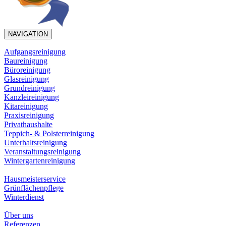
NAVIGATION
Aufgangsreinigung
Baureinigung
Büroreinigung
Glasreinigung
Grundreinigung
Kanzleireinigung
Kitareinigung
Praxisreinigung
Privathaushalte
Teppich- & Polsterreinigung
Unterhaltsreinigung
Veranstaltungsreinigung
Wintergartenreinigung
Hausmeisterservice
Grünflächenpflege
Winterdienst
Über uns
Referenzen