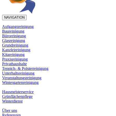
NAVIGATION
Aufgangsreinigung
Baureinigung
Büroreinigung
Glasreinigung
Grundreinigung
Kanzleireinigung
Kitareinigung
Praxisreinigung
Privathaushalte
Teppich- & Polsterreinigung
Unterhaltsreinigung
Veranstaltungsreinigung
Wintergartenreinigung
Hausmeisterservice
Grünflächenpflege
Winterdienst
Über uns
Referenzen