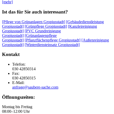
[mehr]
Ist das für Sie auch interessant?
[Pflege von Grünanlagen Gropiusstadt]
[Gebäudedienstleistung
Gropiusstadt]
[Grünpflege Gropiusstadt]
[Kanzleireinigung
Gropiusstadt]
[PVC Grundreinigung
Gropiusstadt]
[Grünanlagenpflege
Gropiusstadt]
[Pflanzflächenpflege Gropiusstadt]
[Außenreinigung
Gropiusstadt]
[Winterdiensteinsatz Gropiusstadt]
Kontakt
Telefon:
030 42850314
Fax:
030 42850315
E-Mail:
anfrage@saubere-sache.com
Öffnungszeiten:
Montag bis Freitag
08:00–12:00 Uhr