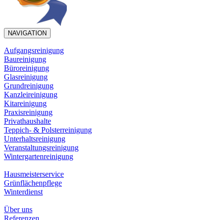
NAVIGATION
Aufgangsreinigung
Baureinigung
Büroreinigung
Glasreinigung
Grundreinigung
Kanzleireinigung
Kitareinigung
Praxisreinigung
Privathaushalte
Teppich- & Polsterreinigung
Unterhaltsreinigung
Veranstaltungsreinigung
Wintergartenreinigung
Hausmeisterservice
Grünflächenpflege
Winterdienst
Über uns
Referenzen