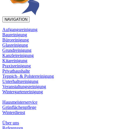
NAVIGATION
Aufgangsreinigung
Baureinigung
Büroreinigung
Glasreinigung
Grundreinigung
Kanzleireinigung
Kitareinigung
Praxisreinigung
Privathaushalte
Teppich- & Polsterreinigung
Unterhaltsreinigung
Veranstaltungsreinigung
Wintergartenreinigung
Hausmeisterservice
Grünflächenpflege
Winterdienst
Über uns
Referenzen