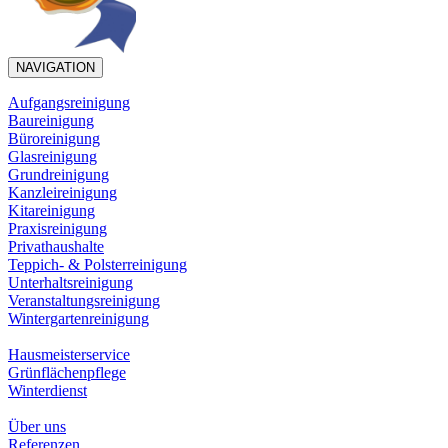
NAVIGATION
Aufgangsreinigung
Baureinigung
Büroreinigung
Glasreinigung
Grundreinigung
Kanzleireinigung
Kitareinigung
Praxisreinigung
Privathaushalte
Teppich- & Polsterreinigung
Unterhaltsreinigung
Veranstaltungsreinigung
Wintergartenreinigung
Hausmeisterservice
Grünflächenpflege
Winterdienst
Über uns
Referenzen