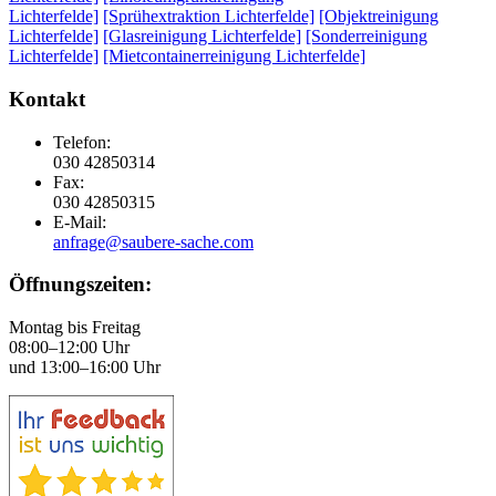
Lichterfelde]
[Sprühextraktion Lichterfelde]
[Objektreinigung
Lichterfelde]
[Glasreinigung Lichterfelde]
[Sonderreinigung
Lichterfelde]
[Mietcontainerreinigung Lichterfelde]
Kontakt
Telefon:
030 42850314
Fax:
030 42850315
E-Mail:
anfrage@saubere-sache.com
Öffnungszeiten:
Montag bis Freitag
08:00–12:00 Uhr
und 13:00–16:00 Uhr