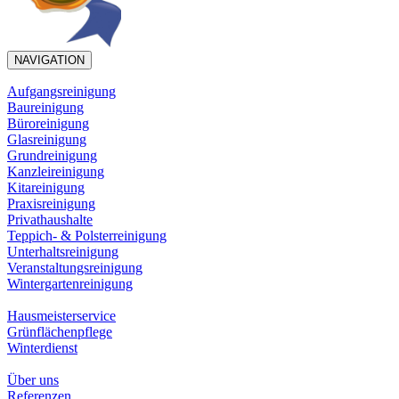
NAVIGATION
Aufgangsreinigung
Baureinigung
Büroreinigung
Glasreinigung
Grundreinigung
Kanzleireinigung
Kitareinigung
Praxisreinigung
Privathaushalte
Teppich- & Polsterreinigung
Unterhaltsreinigung
Veranstaltungsreinigung
Wintergartenreinigung
Hausmeisterservice
Grünflächenpflege
Winterdienst
Über uns
Referenzen