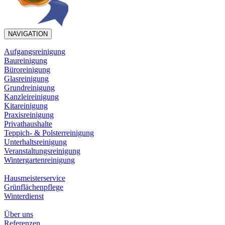
NAVIGATION
Aufgangsreinigung
Baureinigung
Büroreinigung
Glasreinigung
Grundreinigung
Kanzleireinigung
Kitareinigung
Praxisreinigung
Privathaushalte
Teppich- & Polsterreinigung
Unterhaltsreinigung
Veranstaltungsreinigung
Wintergartenreinigung
Hausmeisterservice
Grünflächenpflege
Winterdienst
Über uns
Referenzen