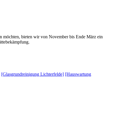
n möchten, bieten wir von November bis Ende März ein
lättebekämpfung.
[Glasgrundreinigung Lichterfelde]
[Hauswartung