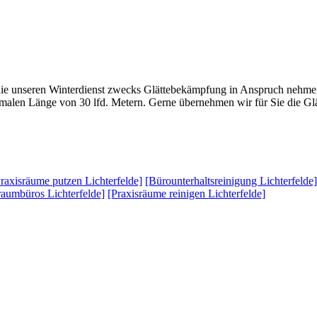
die unseren Winterdienst zwecks Glättebekämpfung in Anspruch nehme
imalen Länge von 30 lfd. Metern. Gerne übernehmen wir für Sie die G
raxisräume putzen Lichterfelde]
[Bürounterhaltsreinigung Lichterfelde]
aumbüros Lichterfelde]
[Praxisräume reinigen Lichterfelde]