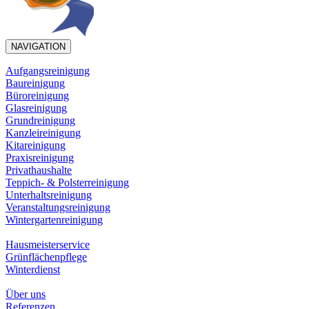
NAVIGATION
Aufgangsreinigung
Baureinigung
Büroreinigung
Glasreinigung
Grundreinigung
Kanzleireinigung
Kitareinigung
Praxisreinigung
Privathaushalte
Teppich- & Polsterreinigung
Unterhaltsreinigung
Veranstaltungsreinigung
Wintergartenreinigung
Hausmeisterservice
Grünflächenpflege
Winterdienst
Über uns
Referenzen