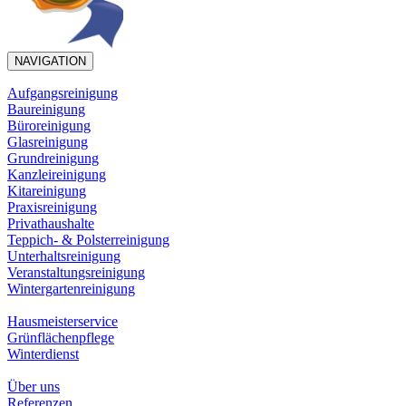
NAVIGATION
Aufgangsreinigung
Baureinigung
Büroreinigung
Glasreinigung
Grundreinigung
Kanzleireinigung
Kitareinigung
Praxisreinigung
Privathaushalte
Teppich- & Polsterreinigung
Unterhaltsreinigung
Veranstaltungsreinigung
Wintergartenreinigung
Hausmeisterservice
Grünflächenpflege
Winterdienst
Über uns
Referenzen