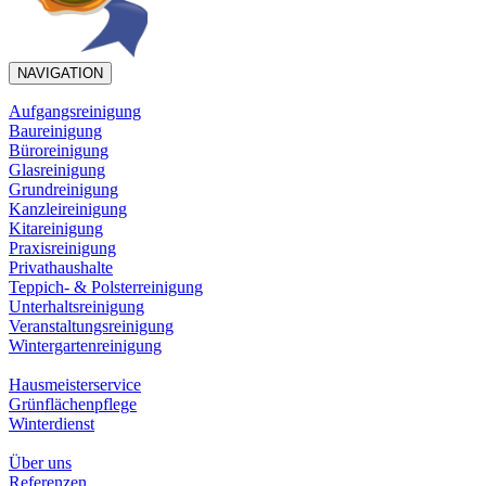
NAVIGATION
Aufgangsreinigung
Baureinigung
Büroreinigung
Glasreinigung
Grundreinigung
Kanzleireinigung
Kitareinigung
Praxisreinigung
Privathaushalte
Teppich- & Polsterreinigung
Unterhaltsreinigung
Veranstaltungsreinigung
Wintergartenreinigung
Hausmeisterservice
Grünflächenpflege
Winterdienst
Über uns
Referenzen