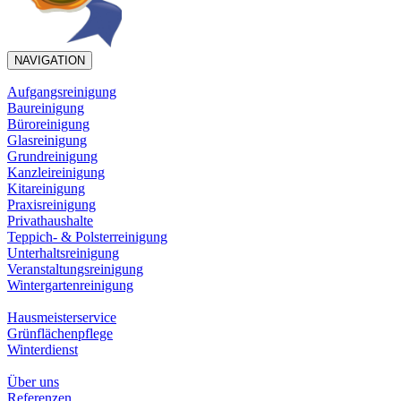
NAVIGATION
Aufgangsreinigung
Baureinigung
Büroreinigung
Glasreinigung
Grundreinigung
Kanzleireinigung
Kitareinigung
Praxisreinigung
Privathaushalte
Teppich- & Polsterreinigung
Unterhaltsreinigung
Veranstaltungsreinigung
Wintergartenreinigung
Hausmeisterservice
Grünflächenpflege
Winterdienst
Über uns
Referenzen