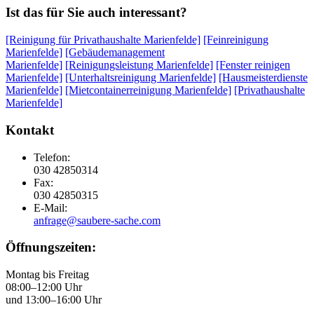
Ist das für Sie auch interessant?
[Reinigung für Privathaushalte Marienfelde]
[Feinreinigung
Marienfelde]
[Gebäudemanagement
Marienfelde]
[Reinigungsleistung Marienfelde]
[Fenster reinigen
Marienfelde]
[Unterhaltsreinigung Marienfelde]
[Hausmeisterdienste
Marienfelde]
[Mietcontainerreinigung Marienfelde]
[Privathaushalte
Marienfelde]
Kontakt
Telefon:
030 42850314
Fax:
030 42850315
E-Mail:
anfrage@saubere-sache.com
Öffnungszeiten:
Montag bis Freitag
08:00–12:00 Uhr
und 13:00–16:00 Uhr