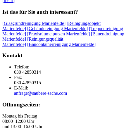
[mehr]
Ist das für Sie auch interessant?
[Glasgrundreinigung Marienfelde]
[Reinigungsobjekt
Marienfelde]
[Gebäudereinigung Marienfelde]
[Treppenreinigung
Marienfelde]
[Praxisräume putzen Marienfelde]
[Bauendreinigung
Marienfelde]
[Reinigungsqualität
Marienfelde]
[Baucontainerreinigung Marienfelde]
Kontakt
Telefon:
030 42850314
Fax:
030 42850315
E-Mail:
anfrage@saubere-sache.com
Öffnungszeiten:
Montag bis Freitag
08:00–12:00 Uhr
und 13:00–16:00 Uhr