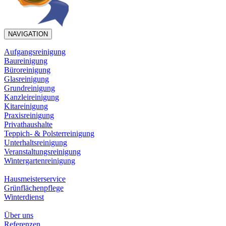
NAVIGATION
Aufgangsreinigung
Baureinigung
Büroreinigung
Glasreinigung
Grundreinigung
Kanzleireinigung
Kitareinigung
Praxisreinigung
Privathaushalte
Teppich- & Polsterreinigung
Unterhaltsreinigung
Veranstaltungsreinigung
Wintergartenreinigung
Hausmeisterservice
Grünflächenpflege
Winterdienst
Über uns
Referenzen