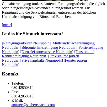
Containerreinigung umfasst laufende Reinigungsarbeiten, die täglich
oder in regelmäßigen Abständen durchgeführt werden. Die
Reinigung und die Serviceleistungen entsprechen der üblichen
Unterhaltsreinigung von Büros und Betrieben.
[mehr]
Ist das für Sie auch interessant?
[Reinigungsarbeiten Neuruppin]
[Müllstandsflächenreinigung
Neuruppin]
[Bürounterhaltsreinigung Neuruppin]
[Polsterreinigung
Neuruppin]
[Dienstleistungsservice Neuruppin]
[Fenster- und
Rahmenreinigung Neuruppin]
[Praxisräume putzen
Neuruppin]
[Privathaushalte Neuruppin]
[Fenster putzen
Neuruppin]
Kontakt
Telefon:
030 42850314
Fax:
030 42850315
E-Mail:
anfrage@saubere-sache.com