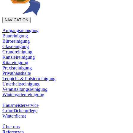
NAVIGATION
Aufgangsreinigung
Baureinigung
Büroreinigung
Glasreinigung
Grundreinigung
Kanzleireinigung
Kitareinigung
Praxisreinigung
Privathaushalte
Teppich- & Polsterreinigung
Unterhaltsreinigung
Veranstaltungsreinigung
Wintergartenreinigung
Hausmeisterservice
Grünflächenpflege
Winterdienst
Über uns
Referenzen