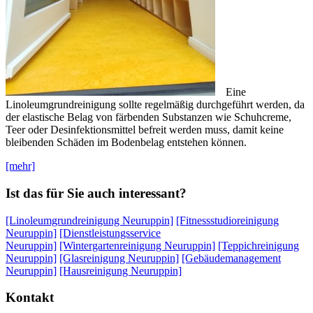
Eine
Linoleumgrundreinigung sollte regelmäßig durchgeführt werden, da
der elastische Belag von färbenden Substanzen wie Schuhcreme,
Teer oder Desinfektionsmittel befreit werden muss, damit keine
bleibenden Schäden im Bodenbelag entstehen können.
[mehr]
Ist das für Sie auch interessant?
[Linoleumgrundreinigung Neuruppin]
[Fitnessstudioreinigung
Neuruppin]
[Dienstleistungsservice
Neuruppin]
[Wintergartenreinigung Neuruppin]
[Teppichreinigung
Neuruppin]
[Glasreinigung Neuruppin]
[Gebäudemanagement
Neuruppin]
[Hausreinigung Neuruppin]
Kontakt