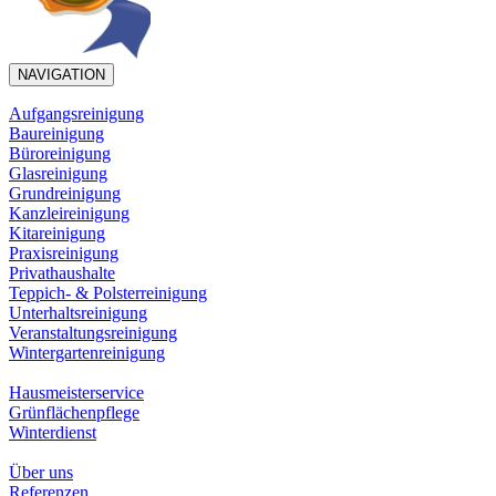
NAVIGATION
Aufgangsreinigung
Baureinigung
Büroreinigung
Glasreinigung
Grundreinigung
Kanzleireinigung
Kitareinigung
Praxisreinigung
Privathaushalte
Teppich- & Polsterreinigung
Unterhaltsreinigung
Veranstaltungsreinigung
Wintergartenreinigung
Hausmeisterservice
Grünflächenpflege
Winterdienst
Über uns
Referenzen