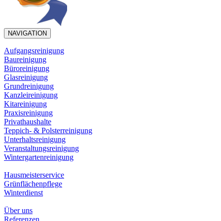
NAVIGATION
Aufgangsreinigung
Baureinigung
Büroreinigung
Glasreinigung
Grundreinigung
Kanzleireinigung
Kitareinigung
Praxisreinigung
Privathaushalte
Teppich- & Polsterreinigung
Unterhaltsreinigung
Veranstaltungsreinigung
Wintergartenreinigung
Hausmeisterservice
Grünflächenpflege
Winterdienst
Über uns
Referenzen