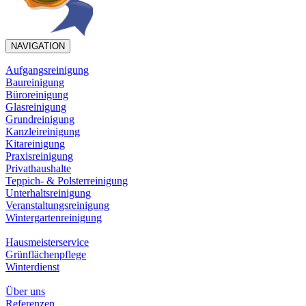
NAVIGATION
Aufgangsreinigung
Baureinigung
Büroreinigung
Glasreinigung
Grundreinigung
Kanzleireinigung
Kitareinigung
Praxisreinigung
Privathaushalte
Teppich- & Polsterreinigung
Unterhaltsreinigung
Veranstaltungsreinigung
Wintergartenreinigung
Hausmeisterservice
Grünflächenpflege
Winterdienst
Über uns
Referenzen