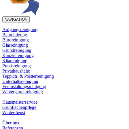
NAVIGATION
Aufgangsreinigung
Baureinigung
Büroreinigung
Glasreinigung
Grundreinigung
Kanzleireinigung
Kitareinigung
Praxisreinigung
Privathaushalte
Teppich- & Polsterreinigung
Unterhaltsreinigung
Veranstaltungsreinigung
Wintergartenreinigung
Hausmeisterservice
Grünflächenpflege
Winterdienst
Über uns
Referenzen