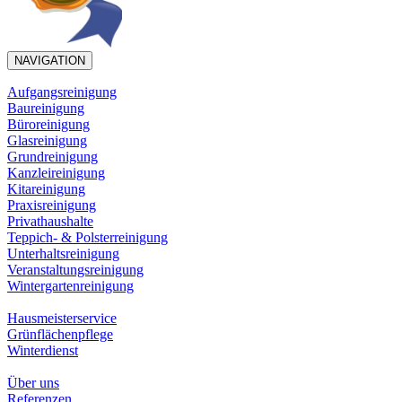
NAVIGATION
Aufgangsreinigung
Baureinigung
Büroreinigung
Glasreinigung
Grundreinigung
Kanzleireinigung
Kitareinigung
Praxisreinigung
Privathaushalte
Teppich- & Polsterreinigung
Unterhaltsreinigung
Veranstaltungsreinigung
Wintergartenreinigung
Hausmeisterservice
Grünflächenpflege
Winterdienst
Über uns
Referenzen