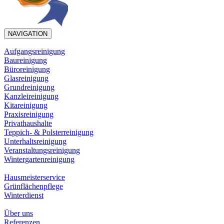
NAVIGATION
Aufgangsreinigung
Baureinigung
Büroreinigung
Glasreinigung
Grundreinigung
Kanzleireinigung
Kitareinigung
Praxisreinigung
Privathaushalte
Teppich- & Polsterreinigung
Unterhaltsreinigung
Veranstaltungsreinigung
Wintergartenreinigung
Hausmeisterservice
Grünflächenpflege
Winterdienst
Über uns
Referenzen