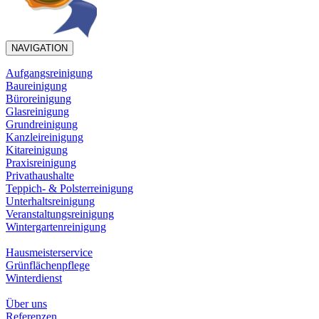
NAVIGATION
Aufgangsreinigung
Baureinigung
Büroreinigung
Glasreinigung
Grundreinigung
Kanzleireinigung
Kitareinigung
Praxisreinigung
Privathaushalte
Teppich- & Polsterreinigung
Unterhaltsreinigung
Veranstaltungsreinigung
Wintergartenreinigung
Hausmeisterservice
Grünflächenpflege
Winterdienst
Über uns
Referenzen