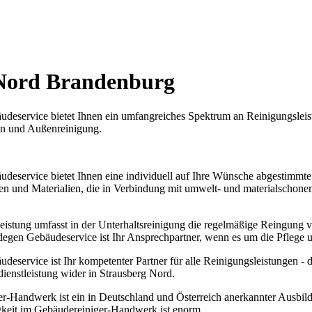
 Nord Brandenburg
deservice bietet Ihnen ein umfangreiches Spektrum an Reinigungsleist
en und Außenreinigung.
eservice bietet Ihnen eine individuell auf Ihre Wünsche abgestimmte 
n und Materialien, die in Verbindung mit umwelt- und materialschone
eistung umfasst in der Unterhaltsreinigung die regelmäßige Reingung 
egen Gebäudeservice ist Ihr Ansprechpartner, wenn es um die Pflege u
eservice ist Ihr kompetenter Partner für alle Reinigungsleistungen - d
ienstleistung wider in Strausberg Nord.
r-Handwerk ist ein in Deutschland und Österreich anerkannter Ausbil
igkeit im Gebäudereiniger-Handwerk ist enorm.