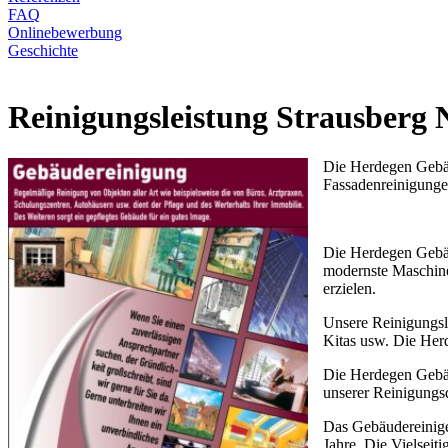
FAQ
Onlinebewerbung
Geschichte
Reinigungsleistung Strausberg
Die Herdegen Gebäu
Fassadenreinigung
Die Herdegen Gebäud
modernste Maschine
erzielen.
Unsere Reinigungsl
Kitas usw. Die Herd
Die Herdegen Gebäud
unserer Reinigungsd
Das Gebäudereinige
Jahre. Die Vielseit