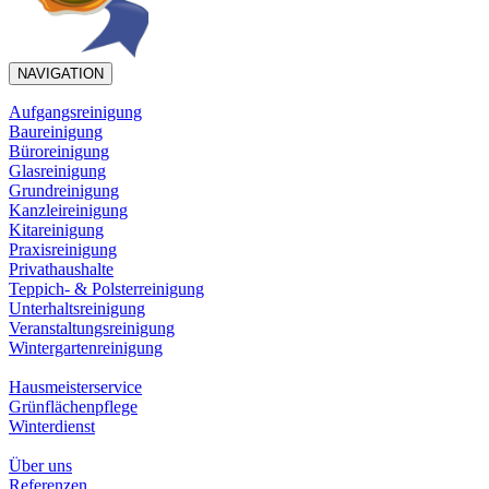
NAVIGATION
Aufgangsreinigung
Baureinigung
Büroreinigung
Glasreinigung
Grundreinigung
Kanzleireinigung
Kitareinigung
Praxisreinigung
Privathaushalte
Teppich- & Polsterreinigung
Unterhaltsreinigung
Veranstaltungsreinigung
Wintergartenreinigung
Hausmeisterservice
Grünflächenpflege
Winterdienst
Über uns
Referenzen