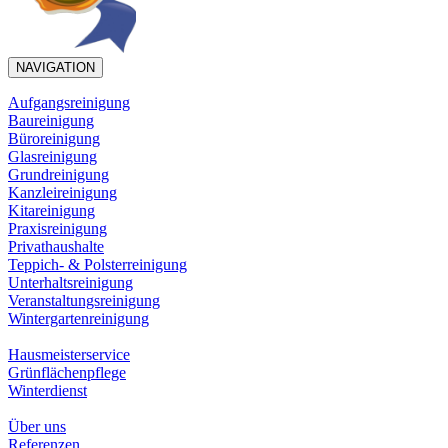
NAVIGATION
Aufgangsreinigung
Baureinigung
Büroreinigung
Glasreinigung
Grundreinigung
Kanzleireinigung
Kitareinigung
Praxisreinigung
Privathaushalte
Teppich- & Polsterreinigung
Unterhaltsreinigung
Veranstaltungsreinigung
Wintergartenreinigung
Hausmeisterservice
Grünflächenpflege
Winterdienst
Über uns
Referenzen