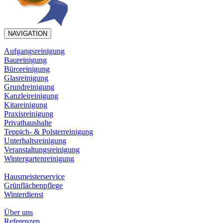
NAVIGATION
Aufgangsreinigung
Baureinigung
Büroreinigung
Glasreinigung
Grundreinigung
Kanzleireinigung
Kitareinigung
Praxisreinigung
Privathaushalte
Teppich- & Polsterreinigung
Unterhaltsreinigung
Veranstaltungsreinigung
Wintergartenreinigung
Hausmeisterservice
Grünflächenpflege
Winterdienst
Über uns
Referenzen