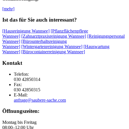
[mehr]
Ist das für Sie auch interessant?
[Hausreinigung Wannsee]
[Pflanzflächenpflege
Wannsee]
[Zahnarztpraxisreinigung Wannsee]
[Reinigungspersonal
Wannsee]
[Bürounterhaltsreinigung
Wannsee]
[Wintergartenreinigung Wannsee]
[Hauswartung
Wannsee]
[Bürocontainerreinigung Wannsee]
Kontakt
Telefon:
030 42850314
Fax:
030 42850315
E-Mail:
anfrage@saubere-sache.com
Öffnungszeiten:
Montag bis Freitag
08:00–12:00 Uhr