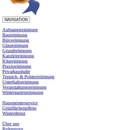
NAVIGATION
Aufgangsreinigung
Baureinigung
Büroreinigung
Glasreinigung
Grundreinigung
Kanzleireinigung
Kitareinigung
Praxisreinigung
Privathaushalte
Teppich- & Polsterreinigung
Unterhaltsreinigung
Veranstaltungsreinigung
Wintergartenreinigung
Hausmeisterservice
Grünflächenpflege
Winterdienst
Über uns
Referenzen