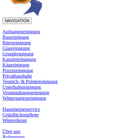
NAVIGATION
Aufgangsreinigung
Baureinigung
Büroreinigung
Glasreinigung
Grundreinigung
Kanzleireinigung
Kitareinigung
Praxisreinigung
Privathaushalte
Teppich- & Polsterreinigung
Unterhaltsreinigung
Veranstaltungsreinigung
Wintergartenreinigung
Hausmeisterservice
Grünflächenpflege
Winterdienst
Über uns
Referenzen