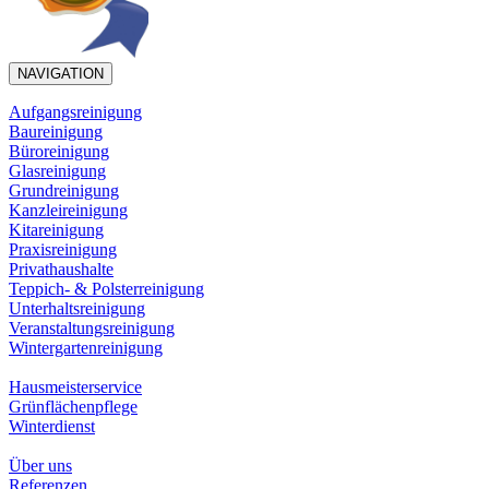
NAVIGATION
Aufgangsreinigung
Baureinigung
Büroreinigung
Glasreinigung
Grundreinigung
Kanzleireinigung
Kitareinigung
Praxisreinigung
Privathaushalte
Teppich- & Polsterreinigung
Unterhaltsreinigung
Veranstaltungsreinigung
Wintergartenreinigung
Hausmeisterservice
Grünflächenpflege
Winterdienst
Über uns
Referenzen