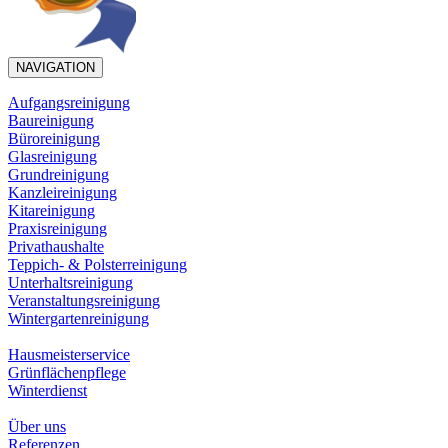
NAVIGATION
Aufgangsreinigung
Baureinigung
Büroreinigung
Glasreinigung
Grundreinigung
Kanzleireinigung
Kitareinigung
Praxisreinigung
Privathaushalte
Teppich- & Polsterreinigung
Unterhaltsreinigung
Veranstaltungsreinigung
Wintergartenreinigung
Hausmeisterservice
Grünflächenpflege
Winterdienst
Über uns
Referenzen