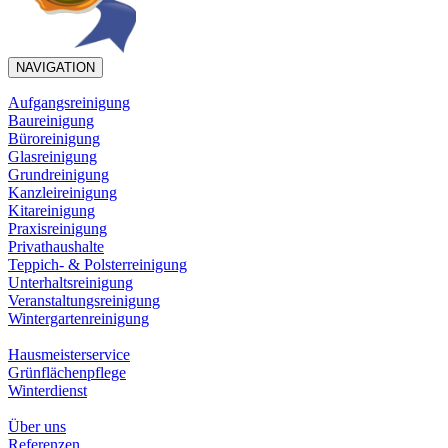
NAVIGATION
Aufgangsreinigung
Baureinigung
Büroreinigung
Glasreinigung
Grundreinigung
Kanzleireinigung
Kitareinigung
Praxisreinigung
Privathaushalte
Teppich- & Polsterreinigung
Unterhaltsreinigung
Veranstaltungsreinigung
Wintergartenreinigung
Hausmeisterservice
Grünflächenpflege
Winterdienst
Über uns
Referenzen