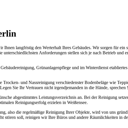
rlin
 Ihnen langfristig den Werterhalt Ihres Gebäudes. Wir sorgen für ein
e unterschiedlichsten Anforderungen stellen sich je nach Betrieb und er
Gebäudereinigung, Grünanlagenpflege und im Winterdienst etabliertes 
ie Trocken- und Nassreinigung verschiedenster Bodenbeläge wie Teppic
gen Sie Ihr Vertrauen nicht irgendjemanden in die Hände, sprechen Sie
Wünsche abgestimmtes Leistungsverzeichnis an. Bei der Reinigung setz
timalen Reinigungserfolg erzielen in Weißensee.
ng, also die regelmäßige Reinigung Ihrer Objekte, wird von uns gründ
t stören soll, reinigen wir Ihre Büros und andere Räumlichkeiten in d