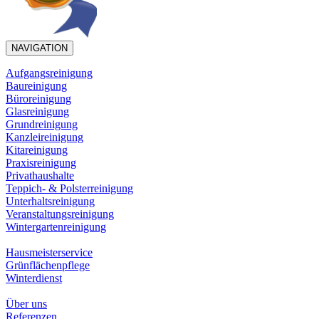
NAVIGATION
Aufgangsreinigung
Baureinigung
Büroreinigung
Glasreinigung
Grundreinigung
Kanzleireinigung
Kitareinigung
Praxisreinigung
Privathaushalte
Teppich- & Polsterreinigung
Unterhaltsreinigung
Veranstaltungsreinigung
Wintergartenreinigung
Hausmeisterservice
Grünflächenpflege
Winterdienst
Über uns
Referenzen