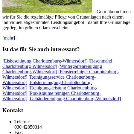
Gern übernehmen
wir für Sie die regelmäßige Pflege von Grünanlagen nach einem
individuell abgestimmten Leistungsangebot - damit Ihre Grünanlage
gepflegt im grünen Glanz erscheint.
[mehr]
Ist das für Sie auch interessant?
[Eisbeseitigung Charlottenburg-Wilmersdorf]
[Rasenmahd
Charlottenburg-Wilmersdorf]
[Wintergartenreinigung
Charlottenburg-Wilmersdorf]
[Fensterreiniger Charlottenburg-
Wilmersdorf]
[Reinigungsservice Charlottenburg-
Wilmersdorf]
[Polsterreinigung Charlottenburg-
Wilmersdorf]
[Reinigungsleistung Charlottenburg-
Wilmersdorf]
[Praxisräume reinigen Charlottenburg-
Wilmersdorf]
[Gebäudereinigung Charlottenburg-Wilmersdorf]
Kontakt
Telefon:
030 42850314
Fax: