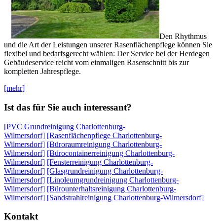
Den Rhythmus
und die Art der Leistungen unserer Rasenflächenpflege können Sie
flexibel und bedarfsgerecht wählen: Der Service bei der Herdegen
Gebäudeservice reicht vom einmaligen Rasenschnitt bis zur
kompletten Jahrespflege.
[mehr]
Ist das für Sie auch interessant?
[PVC Grundreinigung Charlottenburg-
Wilmersdorf]
[Rasenflächenpflege Charlottenburg-
Wilmersdorf]
[Büroraumreinigung Charlottenburg-
Wilmersdorf]
[Bürocontainerreinigung Charlottenburg-
Wilmersdorf]
[Fensterreinigung Charlottenburg-
Wilmersdorf]
[Glasgrundreinigung Charlottenburg-
Wilmersdorf]
[Linoleumgrundreinigung Charlottenburg-
Wilmersdorf]
[Bürounterhaltsreinigung Charlottenburg-
Wilmersdorf]
[Sandstrahlreinigung Charlottenburg-Wilmersdorf]
Kontakt