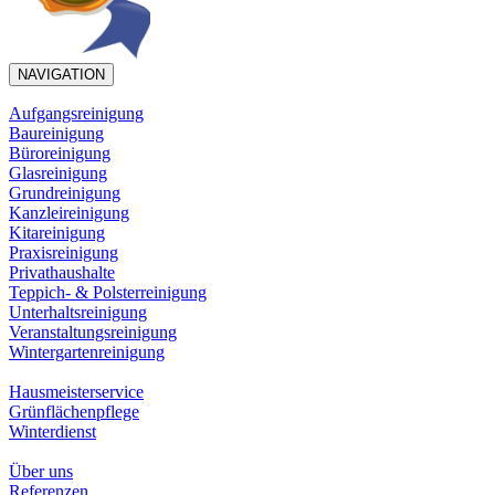
NAVIGATION
Aufgangsreinigung
Baureinigung
Büroreinigung
Glasreinigung
Grundreinigung
Kanzleireinigung
Kitareinigung
Praxisreinigung
Privathaushalte
Teppich- & Polsterreinigung
Unterhaltsreinigung
Veranstaltungsreinigung
Wintergartenreinigung
Hausmeisterservice
Grünflächenpflege
Winterdienst
Über uns
Referenzen