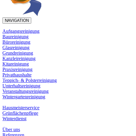
NAVIGATION
Aufgangsreinigung
Baureinigung
Büroreinigung
Glasreinigung
Grundreinigung
Kanzleireinigung
Kitareinigung
Praxisreinigung
Privathaushalte
Teppich- & Polsterreinigung
Unterhaltsreinigung
Veranstaltungsreinigung
Wintergartenreinigung
Hausmeisterservice
Grünflächenpflege
Winterdienst
Über uns
Referenzen