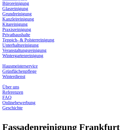
Büroreinigung
Glasreinigung
Grundreinigung
Kanzleireinigung
Kitareinigung
Praxisreinigung
Privathaushalte
Teppich- & Polsterreinigung
Unterhaltsreinigung
Veranstaltungsreinigung
Wintergartenreinigung
Hausmeisterservice
Grünflächenpflege
Winterdienst
Über uns
Referenzen
FAQ
Onlinebewerbung
Geschichte
Fassadenreinigung Frankfurt