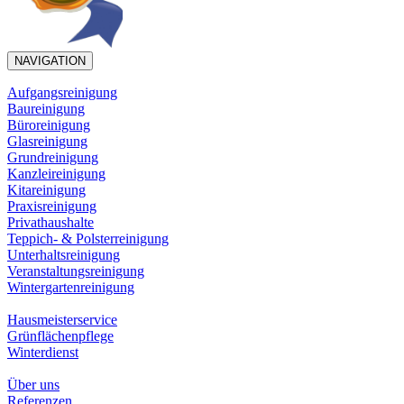
NAVIGATION
Aufgangsreinigung
Baureinigung
Büroreinigung
Glasreinigung
Grundreinigung
Kanzleireinigung
Kitareinigung
Praxisreinigung
Privathaushalte
Teppich- & Polsterreinigung
Unterhaltsreinigung
Veranstaltungsreinigung
Wintergartenreinigung
Hausmeisterservice
Grünflächenpflege
Winterdienst
Über uns
Referenzen