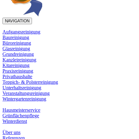
NAVIGATION
Aufgangsreinigung
Baureinigung
Büroreinigung
Glasreinigung
Grundreinigung
Kanzleireinigung
Kitareinigung
Praxisreinigung
Privathaushalte
Teppich- & Polsterreinigung
Unterhaltsreinigung
Veranstaltungsreinigung
Wintergartenreinigung
Hausmeisterservice
Grünflächenpflege
Winterdienst
Über uns
Referenzen