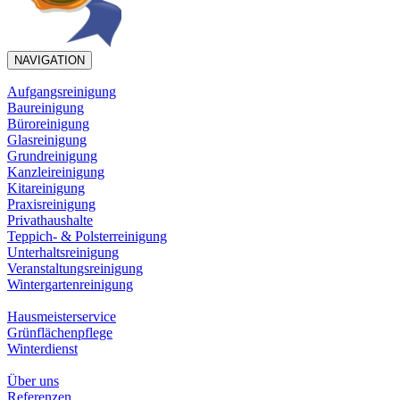
NAVIGATION
Aufgangsreinigung
Baureinigung
Büroreinigung
Glasreinigung
Grundreinigung
Kanzleireinigung
Kitareinigung
Praxisreinigung
Privathaushalte
Teppich- & Polsterreinigung
Unterhaltsreinigung
Veranstaltungsreinigung
Wintergartenreinigung
Hausmeisterservice
Grünflächenpflege
Winterdienst
Über uns
Referenzen