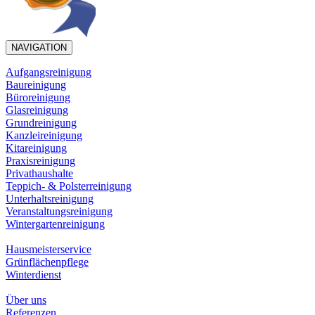
NAVIGATION
Aufgangsreinigung
Baureinigung
Büroreinigung
Glasreinigung
Grundreinigung
Kanzleireinigung
Kitareinigung
Praxisreinigung
Privathaushalte
Teppich- & Polsterreinigung
Unterhaltsreinigung
Veranstaltungsreinigung
Wintergartenreinigung
Hausmeisterservice
Grünflächenpflege
Winterdienst
Über uns
Referenzen