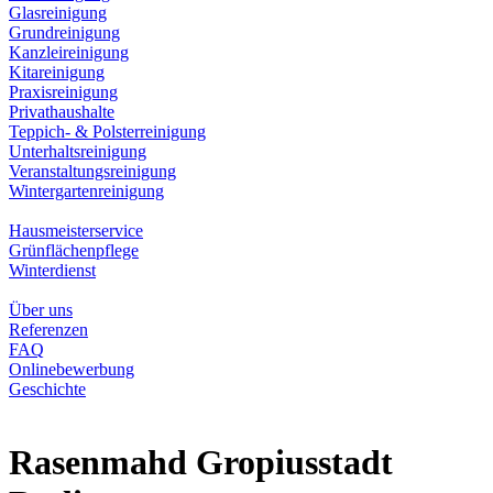
Glasreinigung
Grundreinigung
Kanzleireinigung
Kitareinigung
Praxisreinigung
Privathaushalte
Teppich- & Polsterreinigung
Unterhaltsreinigung
Veranstaltungsreinigung
Wintergartenreinigung
Hausmeisterservice
Grünflächenpflege
Winterdienst
Über uns
Referenzen
FAQ
Onlinebewerbung
Geschichte
Rasenmahd Gropiusstadt