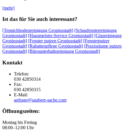
[mehr]
Ist das für Sie auch interessant?
[Teppichbodenreinigung Gropiusstadt]
[Schaufensterreinigung
Gropiusstadt]
[Hausmeister-Service Gropiusstadt]
[Glasreinigung
Gropiusstadt]
[Fenster putzen Gropiusstadt]
[Fensterputzer
Gropiusstadt]
[Rabattenpflege Gropiusstadt]
[Praxisräume putzen
Gropiusstadt]
[Bürounterhaltsreinigung Gropiusstadt]
Kontakt
Telefon:
030 42850314
Fax:
030 42850315
E-Mail:
anfrage@saubere-sache.com
Öffnungszeiten:
Montag bis Freitag
08:00–12:00 Uhr