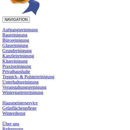
NAVIGATION
Aufgangsreinigung
Baureinigung
Büroreinigung
Glasreinigung
Grundreinigung
Kanzleireinigung
Kitareinigung
Praxisreinigung
Privathaushalte
Teppich- & Polsterreinigung
Unterhaltsreinigung
Veranstaltungsreinigung
Wintergartenreinigung
Hausmeisterservice
Grünflächenpflege
Winterdienst
Über uns
Referenzen