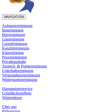
NAVIGATION
Aufgangsreinigung
Baureinigung
Büroreinigung
Glasreinigung
Grundreinigung
Kanzleireinigung
Kitareinigung
Praxisreinigung
Privathaushalte
Teppich- & Polsterreinigung
Unterhaltsreinigung
Veranstaltungsreinigung
Wintergartenreinigung
Hausmeisterservice
Grünflächenpflege
Winterdienst
Über uns
Referenzen