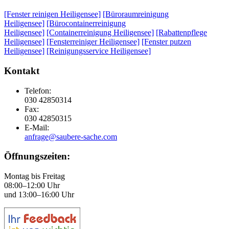
[Fenster reinigen Heiligensee]
[Büroraumreinigung
Heiligensee]
[Bürocontainerreinigung
Heiligensee]
[Containerreinigung Heiligensee]
[Rabattenpflege
Heiligensee]
[Fensterreiniger Heiligensee]
[Fenster putzen
Heiligensee]
[Reinigungsservice Heiligensee]
Kontakt
Telefon:
030 42850314
Fax:
030 42850315
E-Mail:
anfrage@saubere-sache.com
Öffnungszeiten:
Montag bis Freitag
08:00–12:00 Uhr
und 13:00–16:00 Uhr