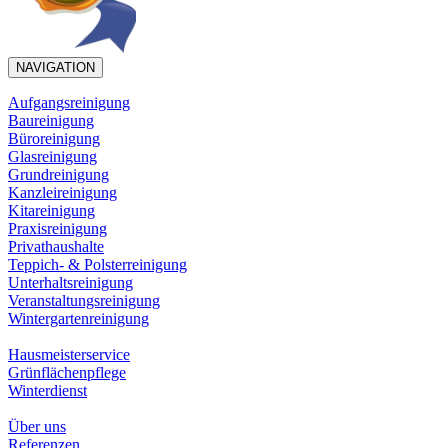
NAVIGATION
Aufgangsreinigung
Baureinigung
Büroreinigung
Glasreinigung
Grundreinigung
Kanzleireinigung
Kitareinigung
Praxisreinigung
Privathaushalte
Teppich- & Polsterreinigung
Unterhaltsreinigung
Veranstaltungsreinigung
Wintergartenreinigung
Hausmeisterservice
Grünflächenpflege
Winterdienst
Über uns
Referenzen